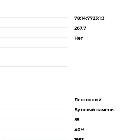
78:14:7723:1:3
267.7
Нет
Ленточный
Бутовый камень
55
40%
1953