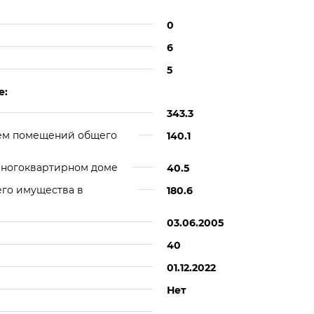
0
6
5
е:
343.3
ем помещений общего
140.1
многоквартирном доме
40.5
его имущества в
180.6
03.06.2005
40
01.12.2022
Нет