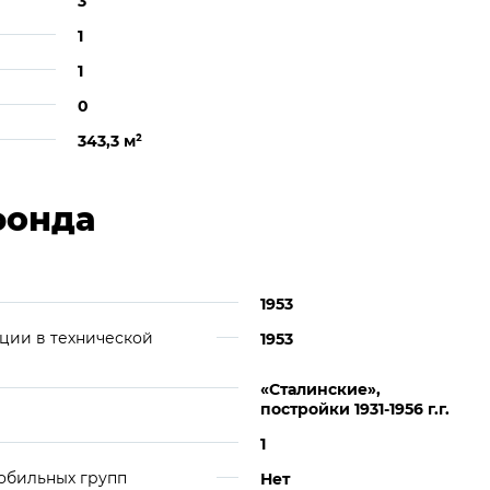
3
1
1
0
343,3 м
²
фонда
1953
ции в технической
1953
«Сталинские»,
постройки 1931-1956 г.г.
1
обильных групп
Нет